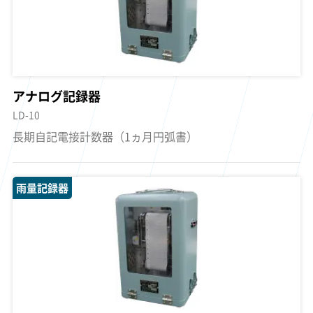
アナログ記録器
LD-10
長期自記電接計数器（1ヵ月円弧書）
雨量記録器