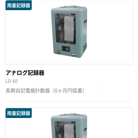
雨量記録器
アナログ記録器
LD-60
長期自記電接計数器（6ヶ月円弧書）
雨量記録器