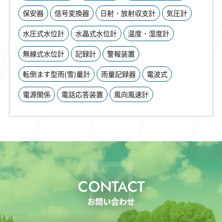
保安器
信号変換器
日射・放射収支計
気圧計
水圧式水位計
水晶式水位計
温度・湿度計
無線式水位計
記録計
警報装置
転倒ます型雨(雪)量計
雨量記録器
電波式
電源関係
電話応答装置
風向風速計
CONTACT
お問い合わせ