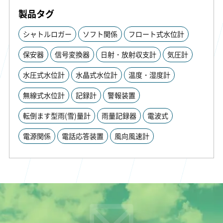
製品タグ
シャトルロガー
ソフト関係
フロート式水位計
保安器
信号変換器
日射・放射収支計
気圧計
水圧式水位計
水晶式水位計
温度・湿度計
無線式水位計
記録計
警報装置
転倒ます型雨(雪)量計
雨量記録器
電波式
電源関係
電話応答装置
風向風速計