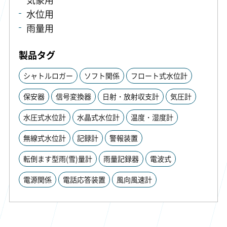
水位用
雨量用
製品タグ
シャトルロガー
ソフト関係
フロート式水位計
保安器
信号変換器
日射・放射収支計
気圧計
水圧式水位計
水晶式水位計
温度・湿度計
無線式水位計
記録計
警報装置
転倒ます型雨(雪)量計
雨量記録器
電波式
電源関係
電話応答装置
風向風速計