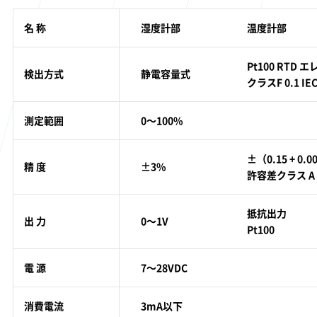
名 称
湿度計部
温度計部
Pt100 RTD 
検出方式
静電容量式
クラスF 0.1 IEC
測定範囲
0～100%
±（0.15 + 0.0
精 度
±3%
許容差クラス A I
抵抗出力
出 力
0～1V
Pt100
電 源
7～28VDC
消費電流
3mA以下