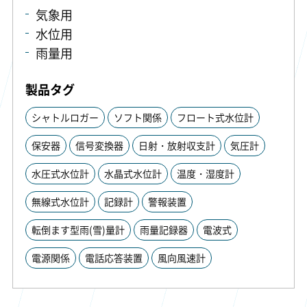
気象用
水位用
雨量用
製品タグ
シャトルロガー
ソフト関係
フロート式水位計
保安器
信号変換器
日射・放射収支計
気圧計
水圧式水位計
水晶式水位計
温度・湿度計
無線式水位計
記録計
警報装置
転倒ます型雨(雪)量計
雨量記録器
電波式
電源関係
電話応答装置
風向風速計